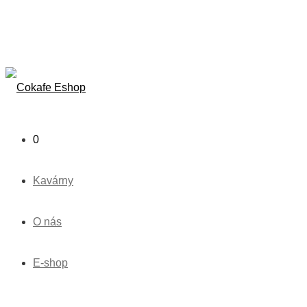
0
Kavárny
O nás
E-shop