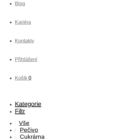
Blog
Kariéra
Kontakty
Přihlášení
Košík
0
Kategorie
Filtr
Vše
Pečivo
⁄
Cukrárna
⁄