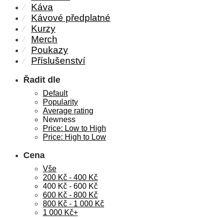
Káva
⁄
Kávové předplatné
⁄
Kurzy
⁄
Merch
⁄
Poukazy
⁄
Příslušenství
⁄
Řadit dle
Default
Popularity
Average rating
Newness
Price: Low to High
Price: High to Low
Cena
Vše
200
Kč
-
400
Kč
400
Kč
-
600
Kč
600
Kč
-
800
Kč
800
Kč
-
1 000
Kč
1 000
Kč
+