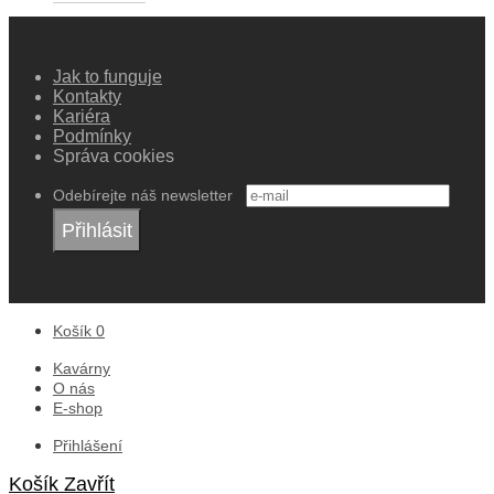
Jak to funguje
Kontakty
Kariéra
Podmínky
Správa cookies
Odebírejte náš newsletter
Košík
0
Kavárny
O nás
E-shop
Přihlášení
Košík
Zavřít