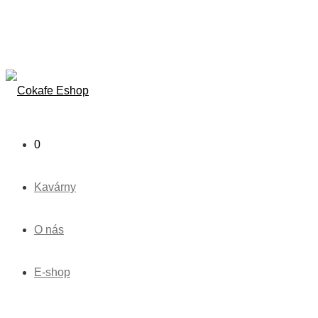
0
Kavárny
O nás
E-shop