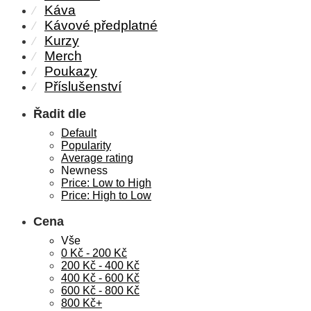
Káva
⁄
Kávové předplatné
⁄
Kurzy
⁄
Merch
⁄
Poukazy
⁄
Příslušenství
⁄
Řadit dle
Default
Popularity
Average rating
Newness
Price: Low to High
Price: High to Low
Cena
Vše
0
Kč
-
200
Kč
200
Kč
-
400
Kč
400
Kč
-
600
Kč
600
Kč
-
800
Kč
800
Kč
+