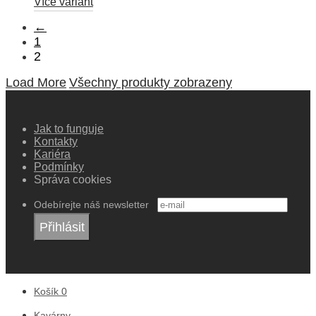
Více variant
←
1
2
Load More
Všechny produkty zobrazeny
Jak to funguje
Kontakty
Kariéra
Podmínky
Správa cookies
Odebírejte náš newsletter
Košík
0
Kavárny