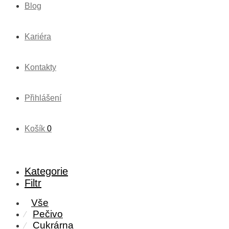
Blog
Kariéra
Kontakty
Přihlášení
Košík
0
Kategorie
Filtr
Vše
Pečivo
⁄
Cukrárna
⁄