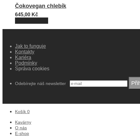
Čokovegan chlebík
645,00
Kč
Vybrat datum
Jak to funguje
Kontakty
Kariéra
Podmínky
Správa cookies
Odebírejte náš newsletter
Košík
0
Kavárny
O nás
E-shop