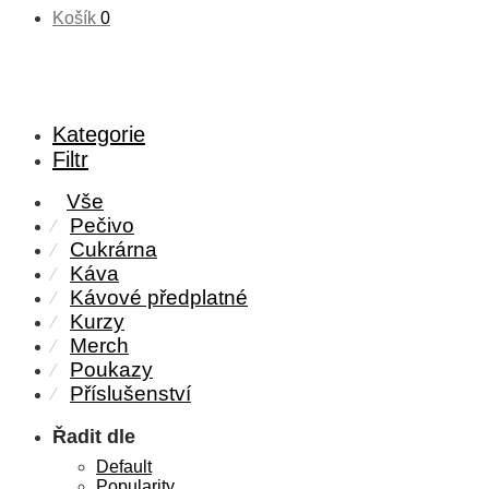
Košík
0
Kategorie
Filtr
Vše
Pečivo
⁄
Cukrárna
⁄
Káva
⁄
Kávové předplatné
⁄
Kurzy
⁄
Merch
⁄
Poukazy
⁄
Příslušenství
⁄
Řadit dle
Default
Popularity