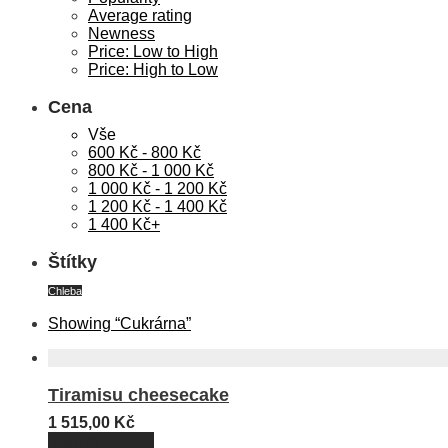
Average rating
Newness
Price: Low to High
Price: High to Low
Cena
Vše
600
Kč
-
800
Kč
800
Kč
-
1 000
Kč
1 000
Kč
-
1 200
Kč
1 200
Kč
-
1 400
Kč
1 400
Kč
+
Štítky
Chleba
Showing
“Cukrárna”
Tiramisu cheesecake
1 515,00
Kč
Vybrat datum