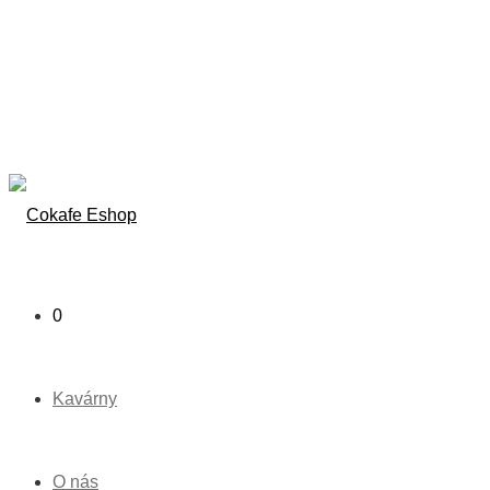
0
Kavárny
O nás