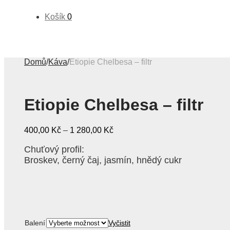
Košík
0
Domů
/
Káva
/
Etiopie Chelbesa – filtr
Etiopie Chelbesa – filtr
400,00
Kč
–
1 280,00
Kč
Chuťový profil:
Broskev, černý čaj, jasmín, hnědý cukr
Balení
Vyčistit