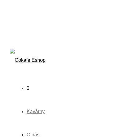
0
Kavárny
O nás