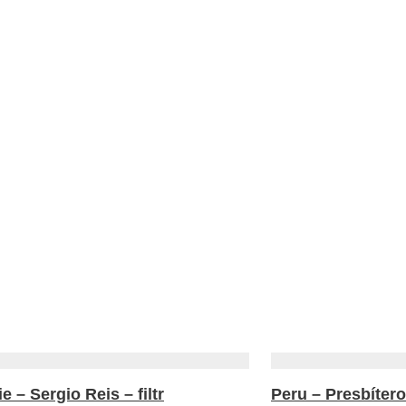
ie – Sergio Reis – filtr
Peru – Presbíter