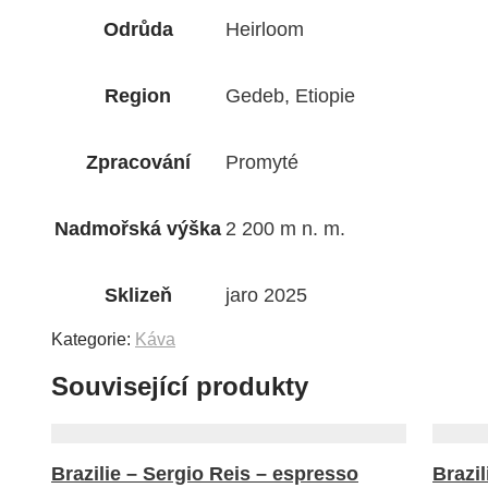
Odrůda
Heirloom
Region
Gedeb, Etiopie
Zpracování
Promyté
Nadmořská výška
2 200 m n. m.
Sklizeň
jaro 2025
Kategorie:
Káva
Související produkty
Brazilie – Sergio Reis – espresso
Brazil