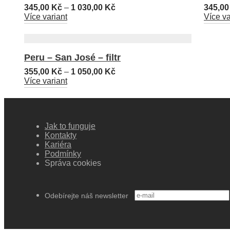
345,00
Kč
–
1 030,00
Kč
345,0
Více variant
Více va
Peru – San José – filtr
355,00
Kč
–
1 050,00
Kč
Více variant
Jak to funguje
Kontakty
Kariéra
Podmínky
Správa cookies
Odebírejte náš newsletter