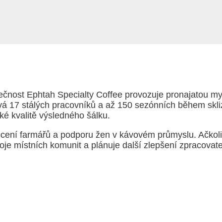
čnost Ephtah Specialty Coffee provozuje pronajatou myc
 17 stálých pracovníků a až 150 sezónních během skli
ké kvalitě výsledného šálku.
ocení farmářů a podporu žen v kávovém průmyslu. Ačkoli 
voje místních komunit a plánuje další zlepšení zpracovatel